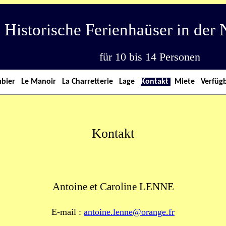
Historische Ferienhaüser in der
für 10 bis 14 Personen
mbier
Le Manoir
La Charretterie
Lage
Kontakt
Miete
Verfüg
Kontakt
Antoine et Caroline LENNE
E-mail :
antoine.lenne@orange.fr