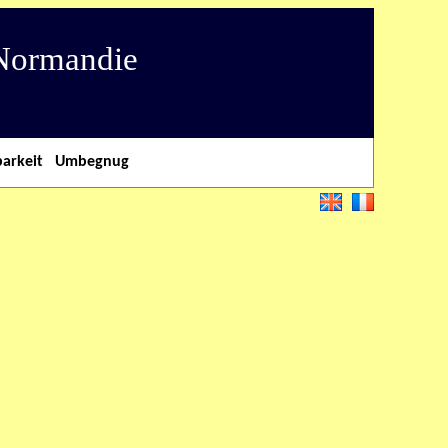
 Normandie
barkeit
Umbegnug